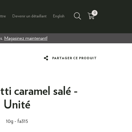
0
ttre
Devenir un détaillant
English
us.
Magasinez maintenant!
PARTAGER CE PRODUIT
ti caramel salé -
Unité
10g -
fa315