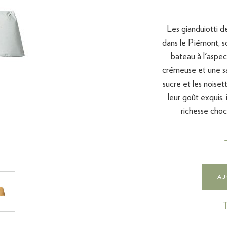
Les gianduiotti d
dans le Piémont, s
bateau à l'aspect
crémeuse et une sa
sucre et les noise
leur goût exquis,
richesse choc
AJ
T