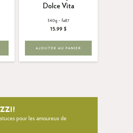
Pes
Dolce Vita
340g -
fa87
15.99 $
AJOUTER AU PANIER
AJOUT
ZZI!
 astuces pour les amoureux de