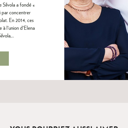
e Silvola a fondé «
ini par concentrer
colat. En 2014, ces
 à l'union d'Elena
vola,...
E