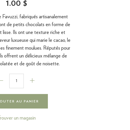
1.00 $
e Favuzzi, fabriqués artisanalement
ont de petits chocolats en forme de
 lisse. Ils ont une texture riche et
veur luxueuse qui marie le cacao, le
ttes finement moulues. Réputés pour
 ils offrent un délicieux mélange de
olatée et de goût de noisette.
OUTER AU PANIER
rouver un magasin