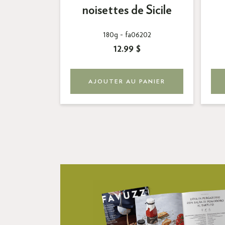
truffe
noisettes de Sicile
03
180g -
fa06202
12.99 $
PANIER
AJOUTER AU PANIER