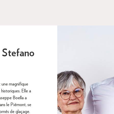
t Stefano
a
st une magnifique
 historiques. Elle a
useppe Boella a
ans le Piémont, se
 ornés de glaçage.