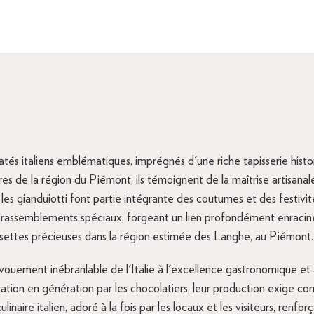
atés italiens emblématiques, imprégnés d'une riche tapisserie his
aires de la région du Piémont, ils témoignent de la maîtrise artisanale
les gianduiotti font partie intégrante des coutumes et des festivit
 rassemblements spéciaux, forgeant un lien profondément enraciné 
settes précieuses dans la région estimée des Langhe, au Piémont.
évouement inébranlable de l'Italie à l'excellence gastronomique et à
ation en génération par les chocolatiers, leur production exige co
naire italien, adoré à la fois par les locaux et les visiteurs, renforç