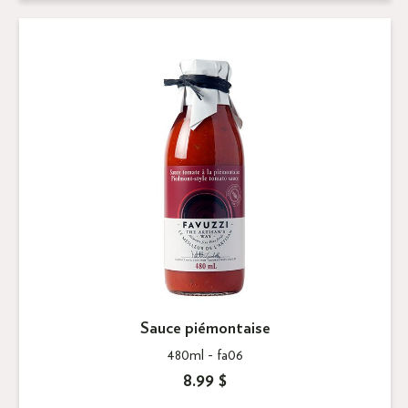
Sauce piémontaise
480ml -
fa06
8.99 $