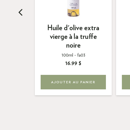
Huile d'olive extra
le
vierge à la truffe
noire
52
100ml -
fa03
16.99 $
PANIER
AJOUTER AU PANIER