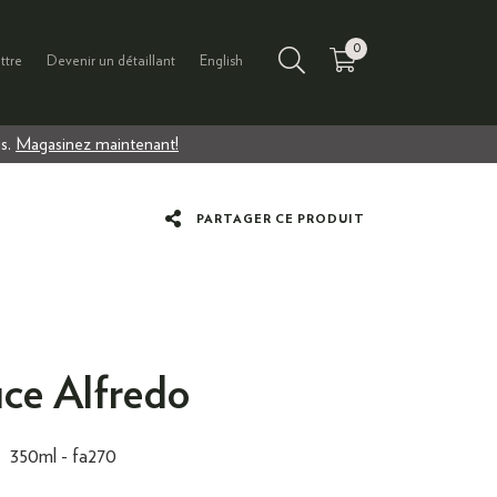
0
ttre
Devenir un détaillant
English
us.
Magasinez maintenant!
PARTAGER CE PRODUIT
ce Alfredo
350ml -
fa270