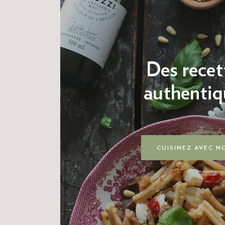
Des recet
authentiq
CUISINEZ AVEC N