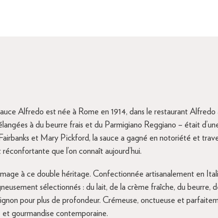
sauce Alfredo est née à Rome en 1914, dans le restaurant Alfredo a
élangées à du beurre frais et du Parmigiano Reggiano – était d’une 
irbanks et Mary Pickford, la sauce a gagné en notoriété et traver
réconfortante que l’on connaît aujourd’hui.
ge à ce double héritage. Confectionnée artisanalement en Italie,
gneusement sélectionnés : du lait, de la crème fraîche, du beurre, 
d’oignon pour plus de profondeur. Crémeuse, onctueuse et parfaite
ine et gourmandise contemporaine.