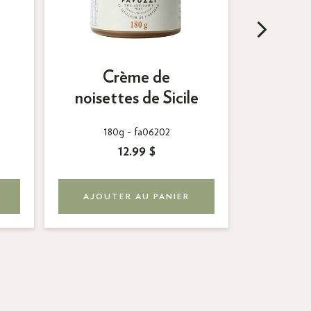
Crème de
Sau
noisettes de Sicile
180g -
fa06202
4
12.99 $
AJOUTER AU PANIER
AJOUT