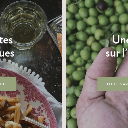
tes
Une
ues
sur l
OUS
TOUT SAV