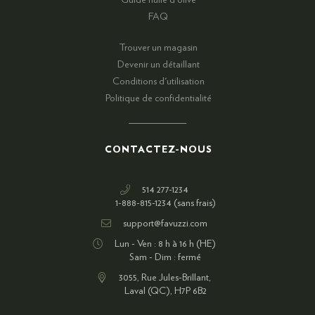
Guide huile d'olive
FAQ
Trouver un magasin
Devenir un détaillant
Conditions d'utilisation
Politique de confidentialité
CONTACTEZ-NOUS
514 277-1234
1-888-815-1234 (sans frais)
support@favuzzi.com
Lun - Ven : 8 h à 16 h (HE)
Sam - Dim : fermé
3055, Rue Jules-Brillant,
Laval (QC), H7P 6B2