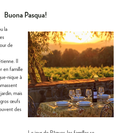
Buona Pasqua!
u la
tes
jour de
s
tienne. Il
r en famille
que-nique à
ramassent
jardin, mais
 gros œufs
rouvent des
Le jour de Pâques, les familles se