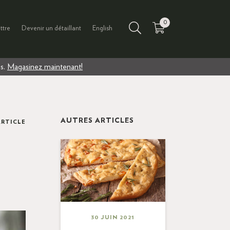
0
ttre
Devenir un détaillant
English
us.
Magasinez maintenant!
AUTRES ARTICLES
ARTICLE
30 JUIN 2021