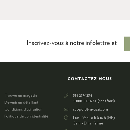
Inscrivez-vous à notre infolettre et
CONTACTEZ-NOUS
Trouver un magasin
514 277-1234
1-888-815-1234 (sans frais)
Devenir un détaillant
Conditions d'utilisation
support@favuzzi.com
Politique de confidentialité
Lun - Ven : 8 h à 16 h (HE)
Sam - Dim : fermé