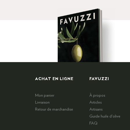
ACHAT EN LIGNE
FAVUZZI
Mon panier
À propos
Livraison
Articles
Retour de marchandise
Artisans
Guide huile d'olive
FAQ