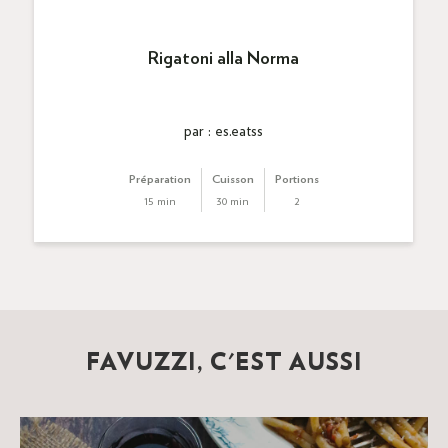
Rigatoni alla Norma
par : es.eatss
Préparation
Cuisson
Portions
15 min
30 min
2
FAVUZZI, C'EST AUSSI