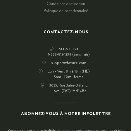
Conditions d'utilisation
Politique de confidentialité
CONTACTEZ-NOUS
514 277-1234
1-888-815-1234 (sans frais)
support@favuzzi.com
Lun - Ven : 8 h à 16 h (HE)
Sam - Dim : fermé
3055, Rue Jules-Brillant,
Laval (QC), H7P 6B2
ABONNEZ-VOUS À NOTRE INFOLETTRE
Recevez toutes nos actualités concernant nos nouveaux produits et nos