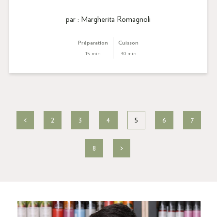
par : Margherita Romagnoli
Préparation
Cuisson
15 min
30 min
<
2
3
4
5
6
7
8
>